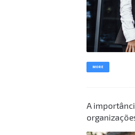
MORE
A importânc
organizações