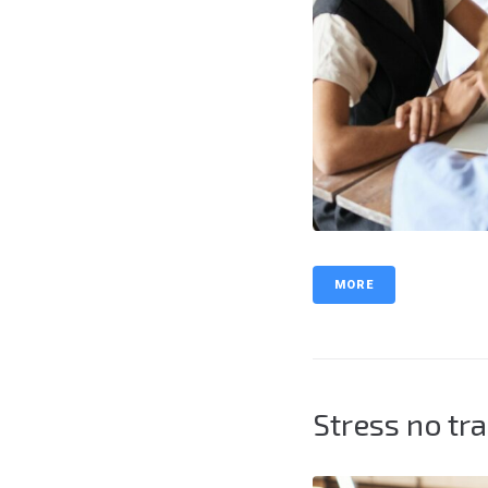
MORE
Stress no tr