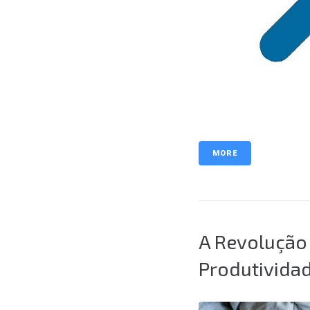
MORE
A Revolução
Produtivida