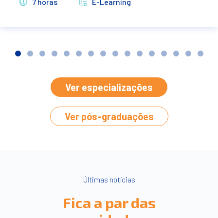
7 horas
E-Learning
2
3
4
5
6
7
8
9
10
11
12
13
14
15
16
Ver especializações
Ver pós-graduações
Últimas notícias
Fica a par das