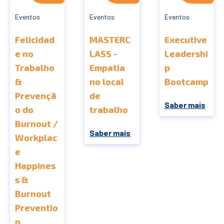
Eventos
Eventos
Eventos
Felicidad
MASTERC
Executive
e no
LASS -
Leadershi
Trabalho
Empatia
p
&
no local
Bootcamp
Prevençã
de
Saber mais
o do
trabalho
Burnout /
Saber mais
Workplac
e
Happines
s &
Burnout
Preventio
n