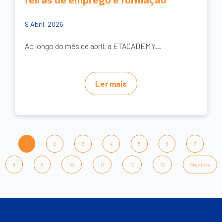
9 Abril, 2026
Ao longo do mês de abril, a ETACADEMY...
Ler mais
1
2
3
4
5
6
7
8
9
10
11
12
13
Seguinte