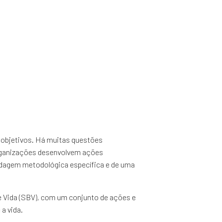
s objetivos. Há muitas questões
organizações desenvolvem ações
ordagem metodológica específica e de uma
e Vida (SBV), com um conjunto de ações e
a vida.