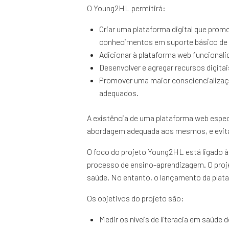
O Young2HL permitirá:
Criar uma plataforma digital que prom
conhecimentos em suporte básico de v
Adicionar à plataforma web funcional
Desenvolver e agregar recursos digitai
Promover uma maior consciencializaçã
adequados.
A existência de uma plataforma web espec
abordagem adequada aos mesmos, e evitar 
O foco do projeto Young2HL está ligado à 
processo de ensino-aprendizagem. O proje
saúde. No entanto, o lançamento da plata
Os objetivos do projeto são:
Medir os níveis de literacia em saúde