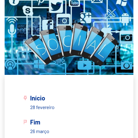
Início
28 fevereiro
Fim
26 março