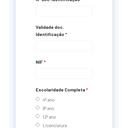
Validade doc.
Identificação
*
NIF
*
Escolaridade Completa
*
4º ano
9º ano
12º ano
Licenciatura