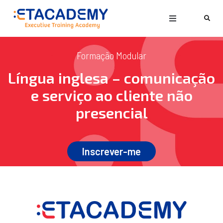
Formação Modular
Língua inglesa – comunicação
e serviço ao cliente não
presencial
Inscrever-me