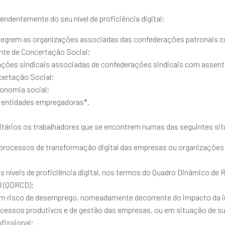
endentemente do seu nível de proficiência digital:
tegrem as organizações associadas das confederações patronais 
te de Concertação Social;
zações sindicais associadas de confederações sindicais com assen
ertação Social;
conomia social;
s entidades empregadoras*.
itários os trabalhadores que se encontrem numas das seguintes si
 processos de transformação digital das empresas ou organizações
 níveis de proficiência digital, nos termos do Quadro Dinâmico de R
l (QDRCD);
m risco de desemprego, nomeadamente decorrente do impacto da 
ocessos produtivos e de gestão das empresas, ou em situação de s
fissional;