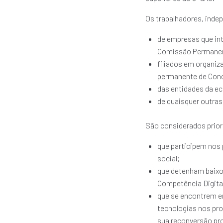
Os trabalhadores, indep
de empresas que in
Comissão Permanen
filiados em organi
permanente de Conc
das entidades da e
de quaisquer outra
São considerados prior
que participem nos
social;
que detenham baixos
Competência Digita
que se encontrem e
tecnologias nos pr
sua reconversão pro