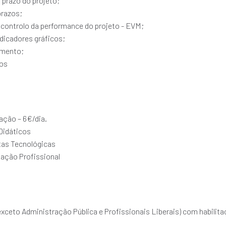
o prazo do projeto;
prazos;
de controlo da performance do projeto - EVM;
ndicadores gráficos;
umento;
ios
ação – 6€/dia.
Didáticos
as Tecnológicas
mação Profissional
ceto Administração Pública e Profissionais Liberais) com habilita