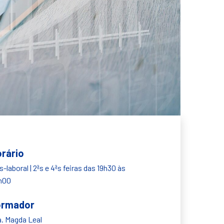
rário
-laboral | 2ªs e 4ªs feiras das 19h30 às
h00
ormador
a. Magda Leal