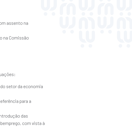
com assento na
to na Comissão
tuações:
 do setor da economia
eferência para a
introdução das
ubemprego, com vista à