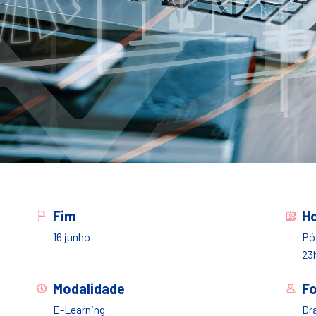
Fim
Ho
16 junho
Pós
23
Modalidade
F
E-Learning
Dr