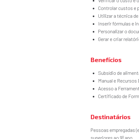
Verificar o custo e 
Controlar custos e 
Utilizar a técnica 
Inserir fórmulas e i
Personalizar o doc
Gerar e criar relatór
Benefícios
Subsídio de aliment
Manual e Recursos 
Acesso a Ferrament
Certificado de For
Destinatários
Pessoas empregadas (ex
superiores ao 9º ano.