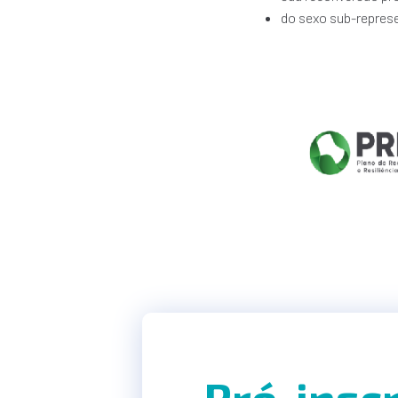
do sexo sub-represe
Pré-insc