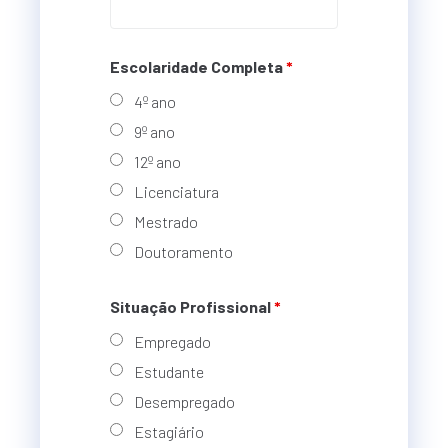
Escolaridade Completa
*
4º ano
9º ano
12º ano
Licenciatura
Mestrado
Doutoramento
Situação Profissional
*
Empregado
Estudante
Desempregado
Estagiário