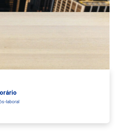
orário
ós-laboral