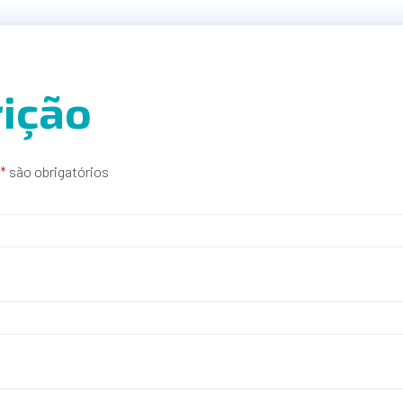
rição
*
são obrigatórios