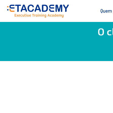
Quem
O c