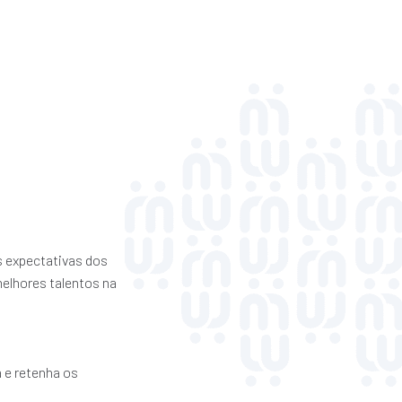
s expectativas dos
melhores talentos na
 e retenha os