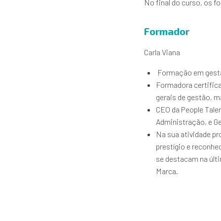
No final do curso, os 
Formador
Carla Viana
Formação em gestã
Formadora certifica
gerais de gestão, m
CEO da People Talen
Administração, e Ge
Na sua atividade pr
prestígio e reconhe
se destacam na últ
Marca.