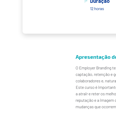
Duração
12 horas
Apresentação d
O Employer Branding te
captação, retenção e g
colaboradores e, natur
Este curso é importante
a atrair e reter os mel
reputação e a imagem da
mudanças que ocorrem 