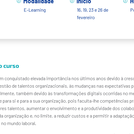
Modalidade
Início
H
E-Learning
16, 19, 23 e 26 de
P
fevereiro
o curso
m conquistado elevada importância nos últimos anos devido à cre
estão de talentos organizacionais, às mudanças nas expectativas p
almente, também devido às transformações digitais ocorridas no me
 para si e para a sua organização, pois faculta-lhe competências pr
hores talentos, aumentar o envolvimento e a produtividade dos colabo
 organização e, no limite, a reduzir custos e a permitir a adaptaç
no mundo laboral.