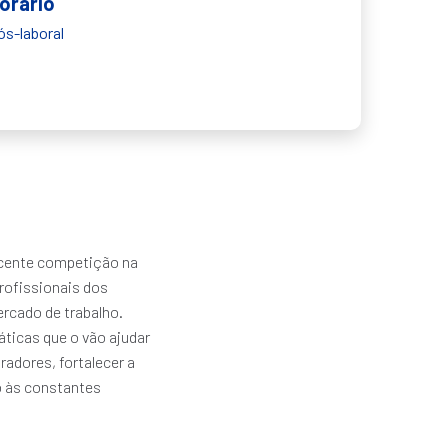
orário
ós-laboral
scente competição na
rofissionais dos
rcado de trabalho.
áticas que o vão ajudar
radores, fortalecer a
ão às constantes