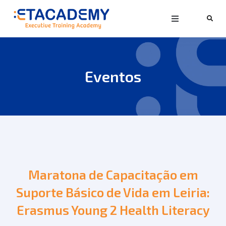
Eventos
Maratona de Capacitação em
Suporte Básico de Vida em Leiria:
Erasmus Young 2 Health Literacy