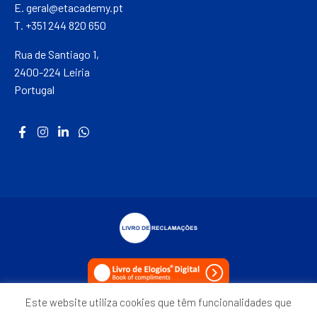
E.
geral@etacademy.pt
T. +351 244 820 650
Rua de Santiago 1,
2400-224 Leiria
Portugal
Este website utiliza cookies que têm funcionalidades que
Política de Privacidade