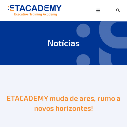
Notícias
ETACADEMY muda de ares, rumo a
novos horizontes!