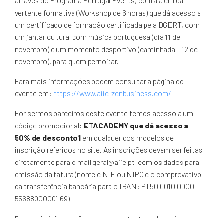
através do Programa Portugal Events, conta além da
vertente formativa (Workshop de 6 horas) que dá acesso a
um certificado de formação certificada pela DGERT, com
um jantar cultural com música portuguesa (dia 11 de
novembro) e um momento desportivo (caminhada – 12 de
novembro), para quem pernoitar.
Para mais informações podem consultar a página do
evento em:
https://www.aiie-zenbusiness.com/
Por sermos parceiros deste evento temos acesso a um
código promocional:
ETACADEMY que dá acesso a
50% de desconto1
em qualquer dos modelos de
inscrição referidos no site. As inscrições devem ser feitas
diretamente para o mail geral@aiie.pt com os dados para
emissão da fatura (nome e NIF ou NIPC e o comprovativo
da transferência bancária para o IBAN: PT50 0010 0000
55688000001 69)