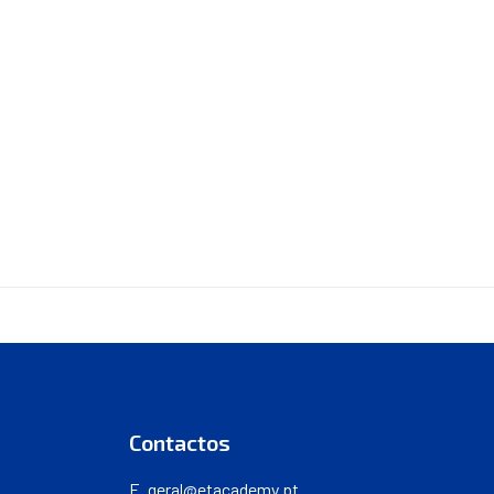
Contactos
E.
geral@etacademy.pt