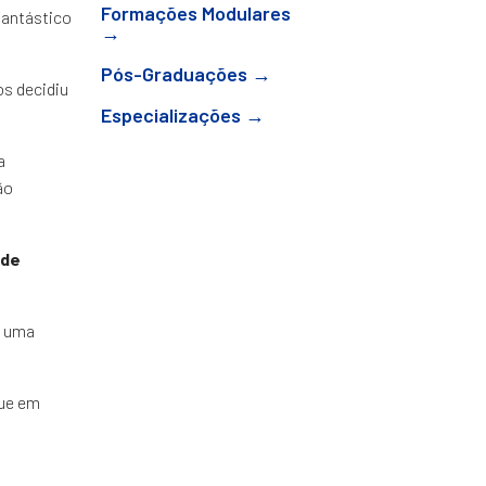
Formações Modulares
fantástico
→
Pós-Graduações →
s decidiu
Especializações →
a
ão
 de
é uma
que em