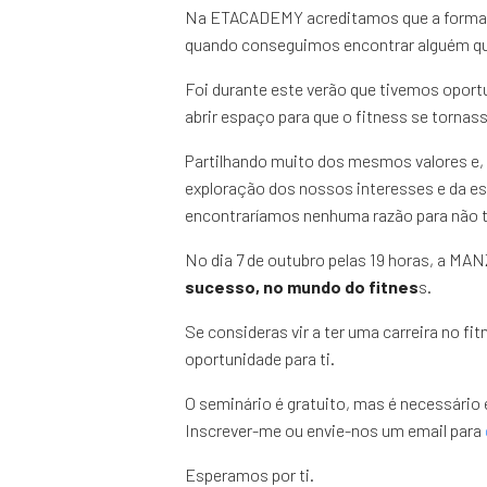
Na ETACADEMY acreditamos que a formaçã
quando conseguimos encontrar alguém q
Foi durante este verão que tivemos opor
abrir espaço para que o fitness se tornas
Partilhando muito dos mesmos valores e, s
exploração dos nossos interesses e da e
encontraríamos nenhuma razão para não t
No dia 7 de outubro pelas 19 horas, a 
sucesso, no mundo do fitnes
s.
Se consideras vir a ter uma carreira no fi
oportunidade para ti.
O seminário é gratuito, mas é necessário 
Inscrever-me ou envie-nos um email para
Esperamos por ti.