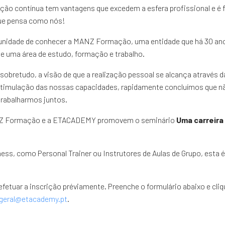
o contínua tem vantagens que excedem a esfera profissional e é 
ue pensa como nós!
tunidade de conhecer a MANZ Formação, uma entidade que há 30 ano
se uma área de estudo, formação e trabalho.
obretudo, a visão de que a realização pessoal se alcança através d
stimulação das nossas capacidades, rapidamente concluímos que n
rabalharmos juntos.
MANZ Formação e a ETACADEMY promovem o seminário
Uma carreira
tness, como Personal Trainer ou Instrutores de Aulas de Grupo, esta 
efetuar a inscrição préviamente. Preenche o formulário abaixo e cli
geral@etacademy.pt
.